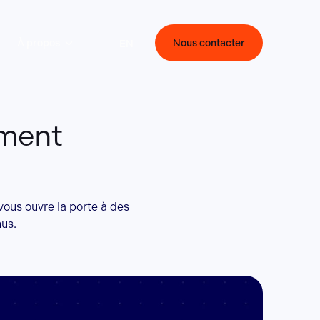
À propos
Nous contacter
EN
ement
ous ouvre la porte à des
nus.