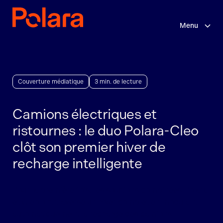
Sauter
au
contenu
Menu
principal
Couverture médiatique
3 min. de lecture
Camions électriques et
ristournes : le duo Polara-Cleo
clôt son premier hiver de
recharge intelligente
Pour la première fois, les solutions combinées Polara
et Cleo ont traversé un hiver complet en modulant
automatiquement la recharge des camions